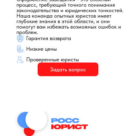
процесс, требующий точного понимания
законодательства и юридических тонкостей.
Наша команда опытных юристов имеет
глубокие знания в этой области, и они
помогут вам избежать возможных ошибок и
проблем.
Гарантия возврата
Низкие цены
Проверенные юристы
Задать вопрос
Представительство по
Работа с документами
Сопровождение сделки,
вопросам оформления
по вопросам
связанной с оформлением
завещания
оформления завещания
завещания
Описание услуги
Описание услуги
Описание услуги