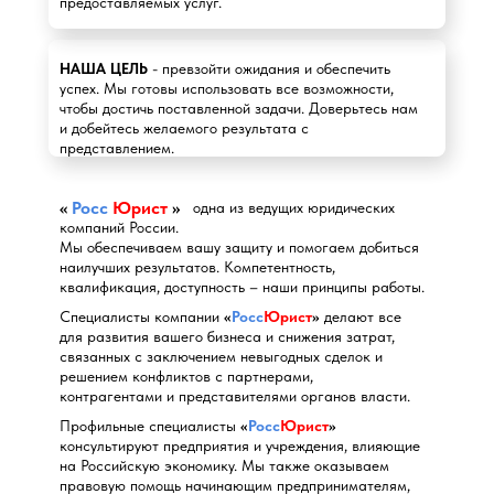
предоставляемых услуг.
НАША ЦЕЛЬ
- превзойти ожидания и обеспечить
успех. Мы готовы использовать все возможности,
чтобы достичь поставленной задачи. Доверьтесь нам
и добейтесь желаемого результата с
представлением.
«
Росс
Юрист
»
«РоссЮрист
сЮрб
одна из ведущих юридических
компаний России.
Мы обеспечиваем вашу защиту и помогаем добиться
наилучших результатов. Компетентность,
квалификация, доступность – наши принципы работы.
Специалисты компании
«
Росс
Юрист
»
делают все
для развития вашего бизнеса и снижения затрат,
связанных с заключением невыгодных сделок и
решением конфликтов с партнерами,
контрагентами и представителями органов власти.
Профильные специалисты
«
Росс
Юрист
»
консультируют предприятия и учреждения, влияющие
на Российскую экономику. Мы также оказываем
правовую помощь начинающим предпринимателям,