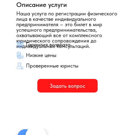
Описание услуги
Наша услуга по регистрации физического
лица в качестве индивидуального
предпринимателя – это билет в мир
успешного предпринимательства,
охватывающий все от комплексного
юридического сопровождения до
Гарантия возврата
индивидуальных консультаций.
Низкие цены
Проверенные юристы
Задать вопрос
Представительство по
Работа с документами по
вопросам регистрации
вопросам регистрации
физического лица в