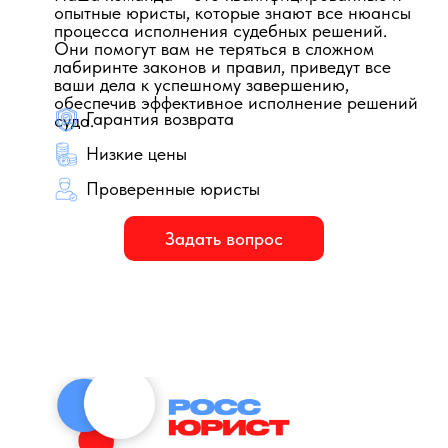
опытные юристы, которые знают все нюансы
процесса исполнения судебных решений.
Они помогут вам не теряться в сложном
лабиринте законов и правил, приведут все
ваши дела к успешному завершению,
обеспечив эффективное исполнение решений
Гарантия возврата
суда.
Низкие цены
Проверенные юристы
Задать вопрос
Представительство по
Работа с документами по
вопросам исполнительного
вопросам исполнительного
производства
производства
Описание услуги
Описание услуги