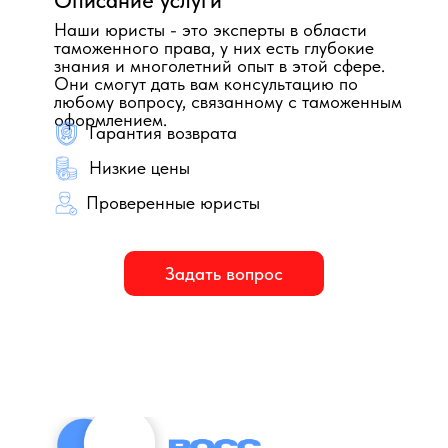
Описание услуги
Наши юристы - это эксперты в области
таможенного права, у них есть глубокие
знания и многолетний опыт в этой сфере.
Они смогут дать вам консультацию по
любому вопросу, связанному с таможенным
оформлением.
Гарантия возврата
Низкие цены
Проверенные юристы
Задать вопрос
Представительство по
Работа с документами по
Сопровождение таможенного
вопросам таможенного
вопросам таможенного
оформления товаров
оформления товаров
оформления товаров