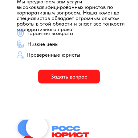
Мы предлагаем вам услуги
высококвалифицированных юристов по
корпоративным вопросам. Наша команда
специалистов обладает огромным опытом
работы в этой области и знает все тонкости
корпоративного права.
Гарантия возврата
Низкие цены
Проверенные юристы
Задать вопрос
Представительство по
Работа с документами по
Сопровождение сделки по
корпоративным вопросам
корпоративным вопросам
корпоративным вопросам
Описание услуги
Описание услуги
Описание услуги